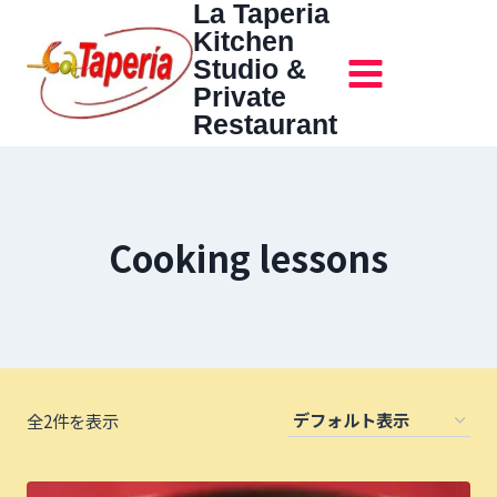
La Taperia
内
Kitchen
容
Studio &
を
Private
ス
Restaurant
キ
ッ
プ
Cooking lessons
全2件を表示