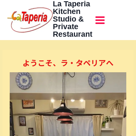
La Taperia
内
Kitchen
容
Studio &
を
Private
ス
Restaurant
キ
ッ
プ
ようこそ、ラ・タペリアへ