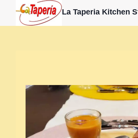
内
La Taperia Kitchen S
容
を
ス
キ
ッ
プ