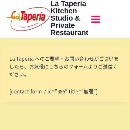
La Taperia
内
Kitchen
容
Studio &
を
Private
ス
Restaurant
キ
ッ
プ
La Taperia へのご要望・お問い合わせがございま
したら、
お気軽にこちらのフォームよりご送信く
ださい。
[contact-form-7 id=”386″ title=”無題”]